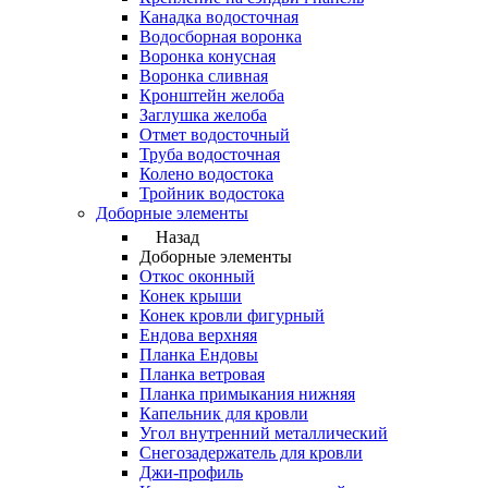
Канадка водосточная
Водосборная воронка
Воронка конусная
Воронка сливная
Кронштейн желоба
Заглушка желоба
Отмет водосточный
Труба водосточная
Колено водостока
Тройник водостока
Доборные элементы
Назад
Доборные элементы
Откос оконный
Конек крыши
Конек кровли фигурный
Ендова верхняя
Планка Ендовы
Планка ветровая
Планка примыкания нижняя
Капельник для кровли
Угол внутренний металлический
Снегозадержатель для кровли
Джи-профиль