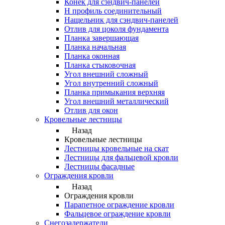
Конек для сэндвич-панелей
Н профиль соединительный
Нащельник для сэндвич-панелей
Отлив для цоколя фундамента
Планка завершающая
Планка начальная
Планка оконная
Планка стыковочная
Угол внешний сложный
Угол внутренний сложный
Планка примыкания верхняя
Угол внешний металлический
Отлив для окон
Кровельные лестницы
Назад
Кровельные лестницы
Лестницы кровельные на скат
Лестницы для фальцевой кровли
Лестницы фасадные
Ограждения кровли
Назад
Ограждения кровли
Парапетное ограждение кровли
Фальцевое ограждение кровли
Снегозадержатели