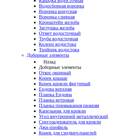
Канадка водосточная
Водосборная воронка
Воронка конусная
Воронка сливная
Кронштейн желоба
Заглушка желоба
Отмет водосточный
Труба водосточная
Колено водостока
Тройник водостока
Доборные элементы
Назад
Доборные элементы
Откос оконный
Конек крыши
Конек кровли фигурный
Ендова верхняя
Планка Ендовы
Планка ветровая
Планка примыкания нижняя
Капельник для кровли
Угол внутренний металлический
Снегозадержатель для кровли
Джи-профиль
Конек для сэндвич-панелей