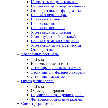
Н профиль соединительный
Нащельник для сэндвич-панелей
Отлив для цоколя фундамента
Планка завершающая
Планка начальная
Планка оконная
Планка стыковочная
Угол внешний сложный
Угол внутренний сложный
Планка примыкания верхняя
Угол внешний металлический
Отлив для окон
Кровельные лестницы
Назад
Кровельные лестницы
Лестницы кровельные на скат
Лестницы для фальцевой кровли
Лестницы фасадные
Ограждения кровли
Назад
Ограждения кровли
Парапетное ограждение кровли
Фальцевое ограждение кровли
Снегозадержатели