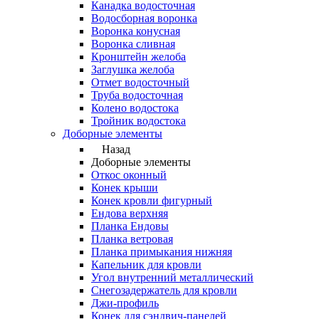
Канадка водосточная
Водосборная воронка
Воронка конусная
Воронка сливная
Кронштейн желоба
Заглушка желоба
Отмет водосточный
Труба водосточная
Колено водостока
Тройник водостока
Доборные элементы
Назад
Доборные элементы
Откос оконный
Конек крыши
Конек кровли фигурный
Ендова верхняя
Планка Ендовы
Планка ветровая
Планка примыкания нижняя
Капельник для кровли
Угол внутренний металлический
Снегозадержатель для кровли
Джи-профиль
Конек для сэндвич-панелей