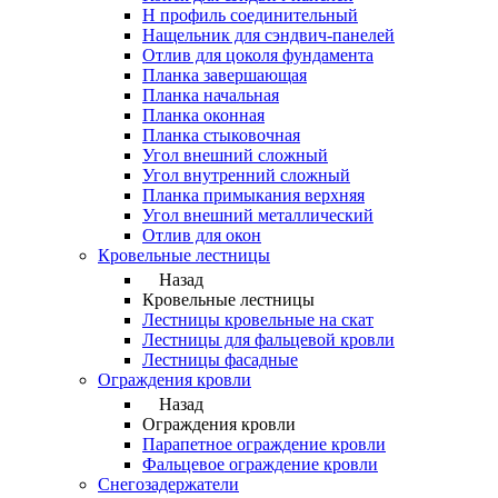
Н профиль соединительный
Нащельник для сэндвич-панелей
Отлив для цоколя фундамента
Планка завершающая
Планка начальная
Планка оконная
Планка стыковочная
Угол внешний сложный
Угол внутренний сложный
Планка примыкания верхняя
Угол внешний металлический
Отлив для окон
Кровельные лестницы
Назад
Кровельные лестницы
Лестницы кровельные на скат
Лестницы для фальцевой кровли
Лестницы фасадные
Ограждения кровли
Назад
Ограждения кровли
Парапетное ограждение кровли
Фальцевое ограждение кровли
Снегозадержатели