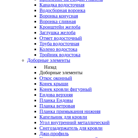
Канадка водосточная
Водосборная воронка
Воронка конусная
Воронка сливная
Кронштейн желоба
Заглушка желоба
Отмет водосточный
Труба водосточная
Колено водостока
Тройник водостока
Доборные элементы
Назад
Доборные элементы
Откос оконный
Конек крыши
Конек кровли фигурный
Ендова верхняя
Планка Ендовы
Планка ветровая
Планка примыкания нижняя
Капельник для кровли
Угол внутренний металлический
Снегозадержатель для кровли
Джи-профиль