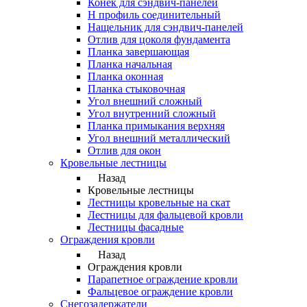
Конек для сэндвич-панелей
Н профиль соединительный
Нащельник для сэндвич-панелей
Отлив для цоколя фундамента
Планка завершающая
Планка начальная
Планка оконная
Планка стыковочная
Угол внешний сложный
Угол внутренний сложный
Планка примыкания верхняя
Угол внешний металлический
Отлив для окон
Кровельные лестницы
Назад
Кровельные лестницы
Лестницы кровельные на скат
Лестницы для фальцевой кровли
Лестницы фасадные
Ограждения кровли
Назад
Ограждения кровли
Парапетное ограждение кровли
Фальцевое ограждение кровли
Снегозадержатели