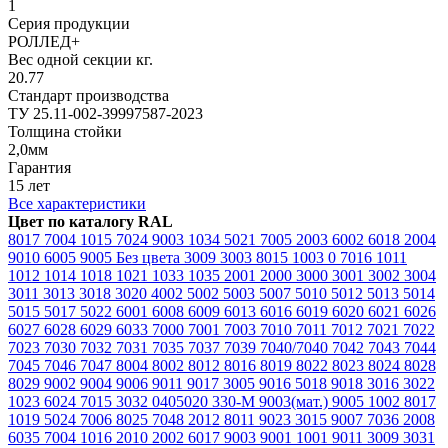
1
Серия продукции
РОЛЛЕД+
Вес одной секции кг.
20.77
Стандарт производства
ТУ 25.11-002-39997587-2023
Толщина стойки
2,0мм
Гарантия
15 лет
Все характеристики
Цвет по каталогу RAL
8017
7004
1015
7024
9003
1034
5021
7005
2003
6002
6018
2004
9010
6005
9005
Без цвета
3009
3003
8015
1003
0
7016
1011
1012
1014
1018
1021
1033
1035
2001
2000
3000
3001
3002
3004
3011
3013
3018
3020
4002
5002
5003
5007
5010
5012
5013
5014
5015
5017
5022
6001
6008
6009
6013
6016
6019
6020
6021
6026
6027
6028
6029
6033
7000
7001
7003
7010
7011
7012
7021
7022
7023
7030
7032
7031
7035
7037
7039
7040/7040
7042
7043
7044
7045
7046
7047
8004
8002
8012
8016
8019
8022
8023
8024
8028
8029
9002
9004
9006
9011
9017
3005
9016
5018
9018
3016
3022
1023
6024
7015
3032
0405020
330-М
9003(мат.)
9005
1002
8017
1019
5024
7006
8025
7048
2012
8011
9023
3015
9007
7036
2008
6035
7004
1016
2010
2002
6017
9003
9001
1001
9011
3009
3031