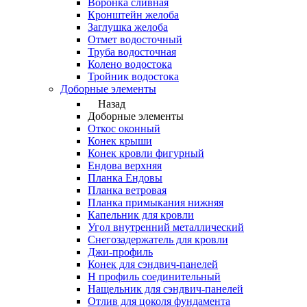
Воронка сливная
Кронштейн желоба
Заглушка желоба
Отмет водосточный
Труба водосточная
Колено водостока
Тройник водостока
Доборные элементы
Назад
Доборные элементы
Откос оконный
Конек крыши
Конек кровли фигурный
Ендова верхняя
Планка Ендовы
Планка ветровая
Планка примыкания нижняя
Капельник для кровли
Угол внутренний металлический
Снегозадержатель для кровли
Джи-профиль
Конек для сэндвич-панелей
Н профиль соединительный
Нащельник для сэндвич-панелей
Отлив для цоколя фундамента