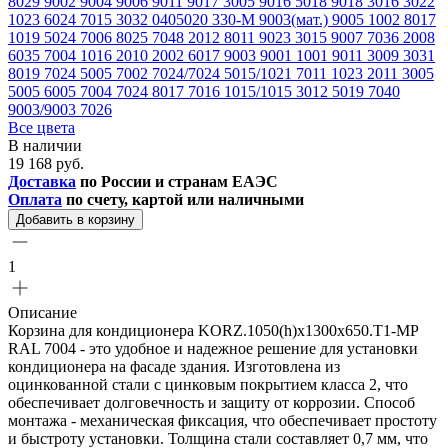
8029
9002
9004
9006
9011
9017
3005
9016
5018
9018
3016
3022
1023
6024
7015
3032
0405020
330-М
9003(мат.)
9005
1002
8017
1019
5024
7006
8025
7048
2012
8011
9023
3015
9007
7036
2008
6035
7004
1016
2010
2002
6017
9003
9001
1001
9011
3009
3031
8019
7024
5005
7002
7024/7024
5015/1021
7011
1023
2011
3005
5005
6005
7004
7024
8017
7016
1015/1015
3012
5019
7040
9003/9003
7026
Все цвета
В наличии
19 168 руб.
Доставка
по России и странам ЕАЭС
Оплата
по счету, картой или наличными
Добавить в корзину
1
Описание
Корзина для кондиционера KORZ.1050(h)x1300x650.T1-MP
RAL 7004 - это удобное и надежное решение для установки
кондиционера на фасаде здания. Изготовлена из
оцинкованной стали с цинковым покрытием класса 2, что
обеспечивает долговечность и защиту от коррозии. Способ
монтажа - механическая фиксация, что обеспечивает простоту
и быстроту установки. Толщина стали составляет 0,7 мм, что