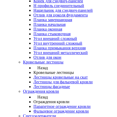
Конек для сэндвич-панелей
Н профиль соединительный
Нащельник для сэндвич-панелей
Отлив для цоколя фундамента
Планка завершающая
Планка начальная
Планка оконная
Планка стыковочная
Угол внешний сложный
Угол внутренний сложный
Планка примыкания верхняя
Угол внешний металлический
Отлив для окон
Кровельные лестницы
Назад
Кровельные лестницы
Лестницы кровельные на скат
Лестницы для фальцевой кровли
Лестницы фасадные
Ограждения кровли
Назад
Ограждения кровли
Парапетное ограждение кровли
Фальцевое ограждение кровли
Снегозадержатели