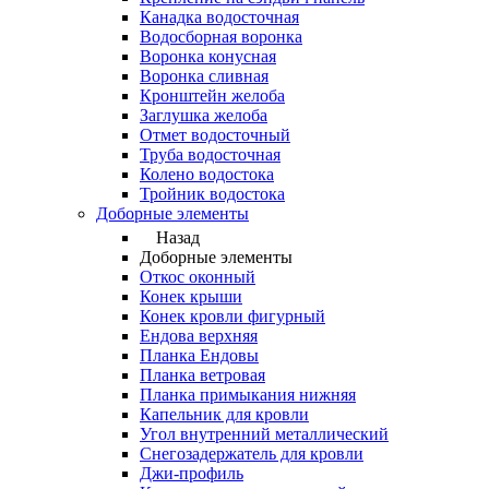
Канадка водосточная
Водосборная воронка
Воронка конусная
Воронка сливная
Кронштейн желоба
Заглушка желоба
Отмет водосточный
Труба водосточная
Колено водостока
Тройник водостока
Доборные элементы
Назад
Доборные элементы
Откос оконный
Конек крыши
Конек кровли фигурный
Ендова верхняя
Планка Ендовы
Планка ветровая
Планка примыкания нижняя
Капельник для кровли
Угол внутренний металлический
Снегозадержатель для кровли
Джи-профиль