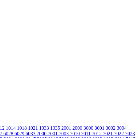
012
1014
1018
1021
1033
1035
2001
2000
3000
3001
3002
3004
27
6028
6029
6033
7000
7001
7003
7010
7011
7012
7021
7022
7023