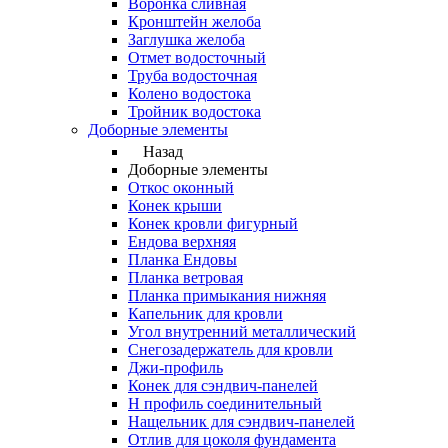
Воронка сливная
Кронштейн желоба
Заглушка желоба
Отмет водосточный
Труба водосточная
Колено водостока
Тройник водостока
Доборные элементы
Назад
Доборные элементы
Откос оконный
Конек крыши
Конек кровли фигурный
Ендова верхняя
Планка Ендовы
Планка ветровая
Планка примыкания нижняя
Капельник для кровли
Угол внутренний металлический
Снегозадержатель для кровли
Джи-профиль
Конек для сэндвич-панелей
Н профиль соединительный
Нащельник для сэндвич-панелей
Отлив для цоколя фундамента