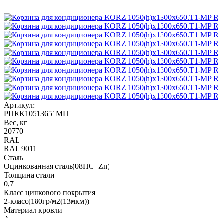
Артикул:
РПКК10513651МП
Вес, кг
20770
RAL
RAL 9011
Сталь
Оцинкованная сталь(08ПС+Zn)
Толщина стали
0,7
Класс цинкового покрытия
2-класс(180гр/м2(13мкм))
Материал кровли