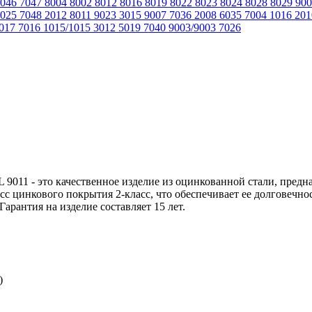
7046
7047
8004
8002
8012
8016
8019
8022
8023
8024
8028
8029
90
8025
7048
2012
8011
9023
3015
9007
7036
2008
6035
7004
1016
20
017
7016
1015/1015
3012
5019
7040
9003/9003
7026
011 - это качественное изделие из оцинкованной стали, предн
сс цинкового покрытия 2-класс, что обеспечивает ее долговечно
арантия на изделие составляет 15 лет.
)