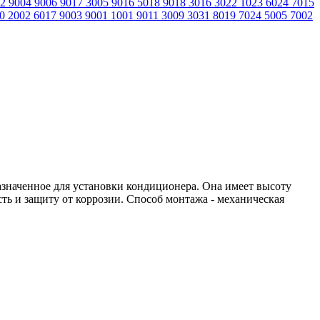
02
9004
9006
9017
3005
9016
5018
9018
3016
3022
1023
6024
7015
10
2002
6017
9003
9001
1001
9011
3009
3031
8019
7024
5005
7002
азначенное для установки кондиционера. Она имеет высоту
сть и защиту от коррозии. Способ монтажа - механическая