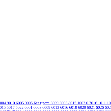
2004
9010
6005
9005
Без цвета
3009
3003
8015
1003
0
7016
1011
1
015
5017
5022
6001
6008
6009
6013
6016
6019
6020
6021
6026
60