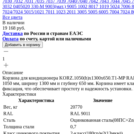
7030
7032
7031
7035
7037
7039
7040/7040
7042
7043
7044
7045
3032
0405020
330-М
9003(мат.)
9005
1002
8017
1019
5024
7006
7024/7024
5015/1021
7011
1023
2011
3005
5005
6005
7004
7024
8
Все цвета
В наличии
19 168 руб.
Доставка
по России и странам ЕАЭС
Оплата
по счету, картой или наличными
Добавить в корзину
1
Описание
Корзина для кондиционера KORZ.1050(h)x1300x650.T1-MP RAL 9
1050 мм, ширину 1300 мм и глубину 650 мм. Корзина имеет кла
фиксация, что обеспечивает простоту и надежность установки. Г
Характеристики
Характеристика
Значение
Вес, кг
20770
RAL
RAL 9011
Сталь
Оцинкованная сталь(08ПС+Zn
Толщина стали
0,7
Класс цинкового покрытия
2-класс(180гр/м2(13мкм))