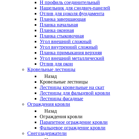
Н профиль соединительный
Нащельник для сэндвич-панелей
Отлив для цоколя фундамента
Планка завершающая
Планка начальная
Планка оконная
Планка стыковочная
Угол внешний сложный
Угол внутренний сложный
Планка примыкания верхняя
Угол внешний металлический
Отлив для окон
Кровельные лестницы
Назад
Кровельные лестницы
Лестницы кровельные на скат
Лестницы для фальцевой кровли
Лестницы фасадные
Ограждения кровли
Назад
Ограждения кровли
Парапетное ограждение кровли
Фальцевое ограждение кровли
Снегозадержатели