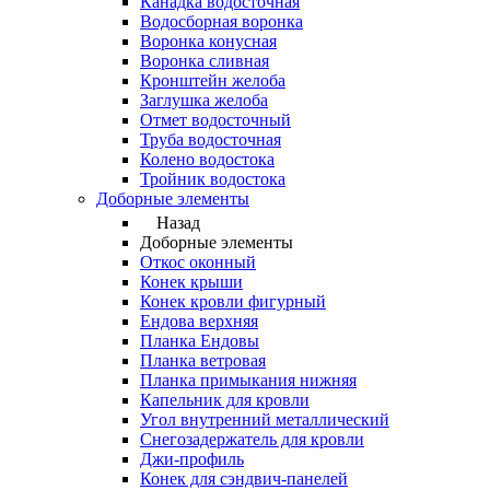
Канадка водосточная
Водосборная воронка
Воронка конусная
Воронка сливная
Кронштейн желоба
Заглушка желоба
Отмет водосточный
Труба водосточная
Колено водостока
Тройник водостока
Доборные элементы
Назад
Доборные элементы
Откос оконный
Конек крыши
Конек кровли фигурный
Ендова верхняя
Планка Ендовы
Планка ветровая
Планка примыкания нижняя
Капельник для кровли
Угол внутренний металлический
Снегозадержатель для кровли
Джи-профиль
Конек для сэндвич-панелей