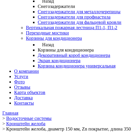
Назад
Снегозадержатели
Снегозадержатели для металлочерепицы
Снегозадержатели для профнастила
Снегозадержатели для фальцевой кровли
Вертикальная пожарная лестница П1-1, П1-2
Переходные мостики
Корзины для кондиционера
Назад
Корзины для кондиционера
Декоративный короб кондиционера
Экран кондиционера
Корзина кондиционера универсальная
О компании
Услуги
Фото
Отзывы
Карта объектов
Доставка
Контакты
Главная
>
Водосточные системы
>
Кронштейн желоба
>
Кронштейн желоба, диаметр 150 мм, Zn покрытие, длина 350