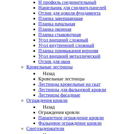
Н профиль соединительный
Нащельник для сэндвич-панелей
Отлив для цоколя фундамента
Планка завершающая
Планка начальная
Планка оконная
Планка стыковочная
Угол внешний сложный
Угол внутренний сложный
Планка примыкания верхняя
Угол внешний металлический
Отлив для окон
Кровельные лестницы
Назад
Кровельные лестницы
Лестницы кровельные на скат
Лестницы для фальцевой кровли
Лестницы фасадные
Ограждения кровли
Назад
Ограждения кровли
Парапетное ограждение кровли
Фальцевое ограждение кровли
Снегозадержатели