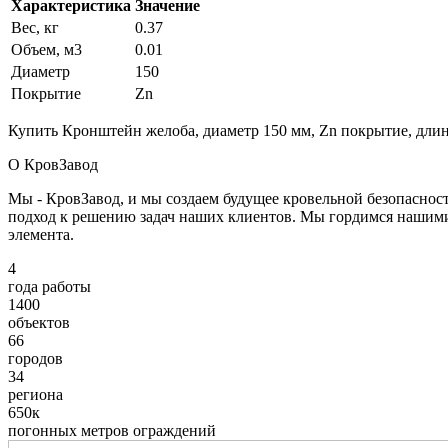
Характеристика
Значение
Вес, кг
0.37
Объем, м3
0.01
Диаметр
150
Покрытие
Zn
Купить Кронштейн желоба, диаметр 150 мм, Zn покрытие, длин
О КровЗавод
Мы - КровЗавод, и мы создаем будущее кровельной безопаснос
подход к решению задач наших клиентов. Мы гордимся нашим
элемента.
4
года работы
1400
объектов
66
городов
34
региона
650к
погонных метров ограждений