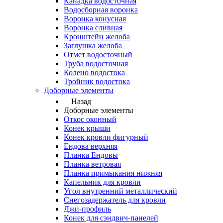
Канадка водосточная
Водосборная воронка
Воронка конусная
Воронка сливная
Кронштейн желоба
Заглушка желоба
Отмет водосточный
Труба водосточная
Колено водостока
Тройник водостока
Доборные элементы
Назад
Доборные элементы
Откос оконный
Конек крыши
Конек кровли фигурный
Ендова верхняя
Планка Ендовы
Планка ветровая
Планка примыкания нижняя
Капельник для кровли
Угол внутренний металлический
Снегозадержатель для кровли
Джи-профиль
Конек для сэндвич-панелей