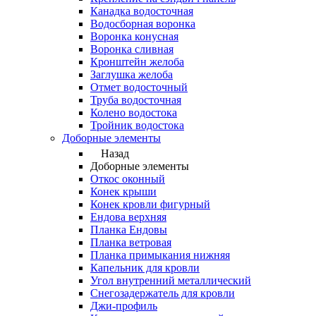
Канадка водосточная
Водосборная воронка
Воронка конусная
Воронка сливная
Кронштейн желоба
Заглушка желоба
Отмет водосточный
Труба водосточная
Колено водостока
Тройник водостока
Доборные элементы
Назад
Доборные элементы
Откос оконный
Конек крыши
Конек кровли фигурный
Ендова верхняя
Планка Ендовы
Планка ветровая
Планка примыкания нижняя
Капельник для кровли
Угол внутренний металлический
Снегозадержатель для кровли
Джи-профиль