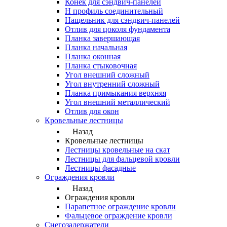
Конек для сэндвич-панелей
Н профиль соединительный
Нащельник для сэндвич-панелей
Отлив для цоколя фундамента
Планка завершающая
Планка начальная
Планка оконная
Планка стыковочная
Угол внешний сложный
Угол внутренний сложный
Планка примыкания верхняя
Угол внешний металлический
Отлив для окон
Кровельные лестницы
Назад
Кровельные лестницы
Лестницы кровельные на скат
Лестницы для фальцевой кровли
Лестницы фасадные
Ограждения кровли
Назад
Ограждения кровли
Парапетное ограждение кровли
Фальцевое ограждение кровли
Снегозадержатели