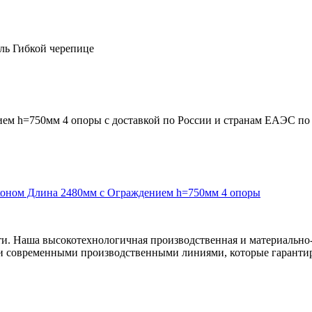
ль Гибкой черепице
м h=750мм 4 опоры с доставкой по России и странам ЕАЭС по ц
коном Длина 2480мм с Ограждением h=750мм 4 опоры
ти. Наша высокотехнологичная производственная и материально-
и современными производственными линиями, которые гарантир