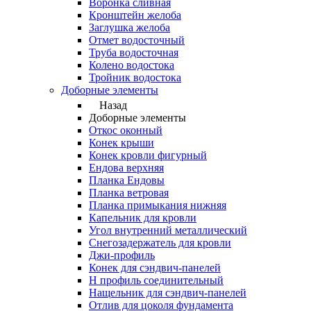
Воронка сливная
Кронштейн желоба
Заглушка желоба
Отмет водосточный
Труба водосточная
Колено водостока
Тройник водостока
Доборные элементы
Назад
Доборные элементы
Откос оконный
Конек крыши
Конек кровли фигурный
Ендова верхняя
Планка Ендовы
Планка ветровая
Планка примыкания нижняя
Капельник для кровли
Угол внутренний металлический
Снегозадержатель для кровли
Джи-профиль
Конек для сэндвич-панелей
Н профиль соединительный
Нащельник для сэндвич-панелей
Отлив для цоколя фундамента