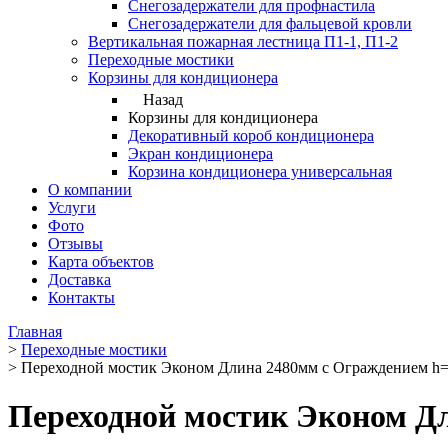
Снегозадержатели для профнастила
Снегозадержатели для фальцевой кровли
Вертикальная пожарная лестница П1-1, П1-2
Переходные мостики
Корзины для кондиционера
Назад
Корзины для кондиционера
Декоративный короб кондиционера
Экран кондиционера
Корзина кондиционера универсальная
О компании
Услуги
Фото
Отзывы
Карта объектов
Доставка
Контакты
Главная
>
Переходные мостики
>
Переходной мостик Эконом Длина 2480мм с Ограждением h
Переходной мостик Эконом Д