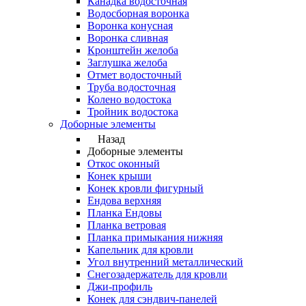
Канадка водосточная
Водосборная воронка
Воронка конусная
Воронка сливная
Кронштейн желоба
Заглушка желоба
Отмет водосточный
Труба водосточная
Колено водостока
Тройник водостока
Доборные элементы
Назад
Доборные элементы
Откос оконный
Конек крыши
Конек кровли фигурный
Ендова верхняя
Планка Ендовы
Планка ветровая
Планка примыкания нижняя
Капельник для кровли
Угол внутренний металлический
Снегозадержатель для кровли
Джи-профиль
Конек для сэндвич-панелей