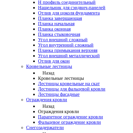
Н профиль соединительный
Нащельник для сэндвич-панелей
Отлив для цоколя фундамента
Планка завершающая
Планка начальная
Планка оконная
Планка стыковочная
Угол внешний сложный
Угол внутренний сложный
Планка примыкания верхняя
Угол внешний металлический
Отлив для окон
Кровельные лестницы
Назад
Кровельные лестницы
Лестницы кровельные на скат
Лестницы для фальцевой кровли
Лестницы фасадные
Ограждения кровли
Назад
Ограждения кровли
Парапетное ограждение кровли
Фальцевое ограждение кровли
Снегозадержатели