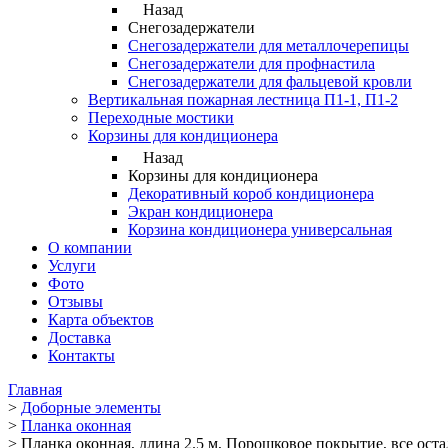
Назад
Снегозадержатели
Снегозадержатели для металлочерепицы
Снегозадержатели для профнастила
Снегозадержатели для фальцевой кровли
Вертикальная пожарная лестница П1-1, П1-2
Переходные мостики
Корзины для кондиционера
Назад
Корзины для кондиционера
Декоративный короб кондиционера
Экран кондиционера
Корзина кондиционера универсальная
О компании
Услуги
Фото
Отзывы
Карта объектов
Доставка
Контакты
Главная
>
Доборные элементы
>
Планка оконная
>
Планка оконная, длина 2.5 м, Порошковое покрытие, все ос