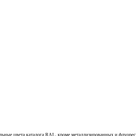
тальные цвета каталога RAL, кроме металлизированных и флуоре