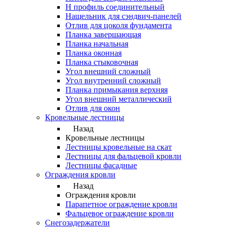
Н профиль соединительный
Нащельник для сэндвич-панелей
Отлив для цоколя фундамента
Планка завершающая
Планка начальная
Планка оконная
Планка стыковочная
Угол внешний сложный
Угол внутренний сложный
Планка примыкания верхняя
Угол внешний металлический
Отлив для окон
Кровельные лестницы
Назад
Кровельные лестницы
Лестницы кровельные на скат
Лестницы для фальцевой кровли
Лестницы фасадные
Ограждения кровли
Назад
Ограждения кровли
Парапетное ограждение кровли
Фальцевое ограждение кровли
Снегозадержатели