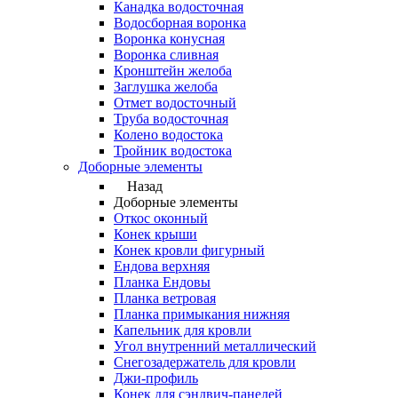
Канадка водосточная
Водосборная воронка
Воронка конусная
Воронка сливная
Кронштейн желоба
Заглушка желоба
Отмет водосточный
Труба водосточная
Колено водостока
Тройник водостока
Доборные элементы
Назад
Доборные элементы
Откос оконный
Конек крыши
Конек кровли фигурный
Ендова верхняя
Планка Ендовы
Планка ветровая
Планка примыкания нижняя
Капельник для кровли
Угол внутренний металлический
Снегозадержатель для кровли
Джи-профиль
Конек для сэндвич-панелей