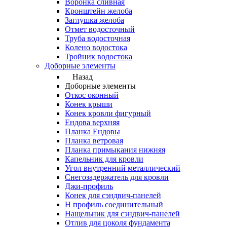
Воронка сливная
Кронштейн желоба
Заглушка желоба
Отмет водосточный
Труба водосточная
Колено водостока
Тройник водостока
Доборные элементы
Назад
Доборные элементы
Откос оконный
Конек крыши
Конек кровли фигурный
Ендова верхняя
Планка Ендовы
Планка ветровая
Планка примыкания нижняя
Капельник для кровли
Угол внутренний металлический
Снегозадержатель для кровли
Джи-профиль
Конек для сэндвич-панелей
Н профиль соединительный
Нащельник для сэндвич-панелей
Отлив для цоколя фундамента