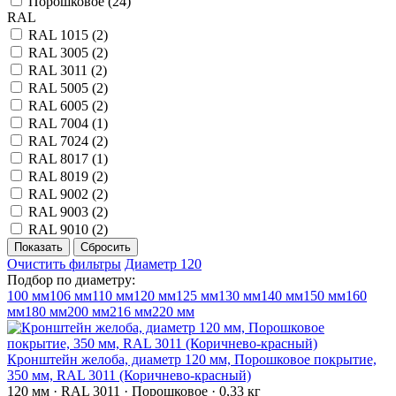
Порошковое (
24
)
RAL
RAL 1015 (
2
)
RAL 3005 (
2
)
RAL 3011 (
2
)
RAL 5005 (
2
)
RAL 6005 (
2
)
RAL 7004 (
1
)
RAL 7024 (
2
)
RAL 8017 (
1
)
RAL 8019 (
2
)
RAL 9002 (
2
)
RAL 9003 (
2
)
RAL 9010 (
2
)
Очистить фильтры
Диаметр 120
Подбор по диаметру:
100 мм
106 мм
110 мм
120 мм
125 мм
130 мм
140 мм
150 мм
160
мм
180 мм
200 мм
216 мм
220 мм
Кронштейн желоба, диаметр 120 мм, Порошковое покрытие,
350 мм, RAL 3011 (Коричнево-красный)
120 мм · RAL 3011 · Порошковое · 0,33 кг