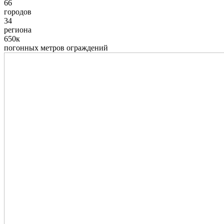
66
городов
34
региона
650к
погонных метров ограждений