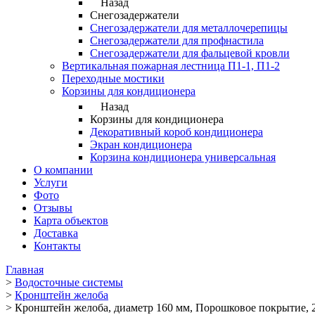
Назад
Снегозадержатели
Снегозадержатели для металлочерепицы
Снегозадержатели для профнастила
Снегозадержатели для фальцевой кровли
Вертикальная пожарная лестница П1-1, П1-2
Переходные мостики
Корзины для кондиционера
Назад
Корзины для кондиционера
Декоративный короб кондиционера
Экран кондиционера
Корзина кондиционера универсальная
О компании
Услуги
Фото
Отзывы
Карта объектов
Доставка
Контакты
Главная
>
Водосточные системы
>
Кронштейн желоба
>
Кронштейн желоба, диаметр 160 мм, Порошковое покрытие, 