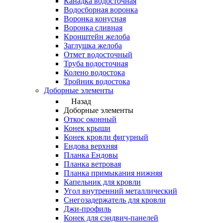
Канадка водосточная
Водосборная воронка
Воронка конусная
Воронка сливная
Кронштейн желоба
Заглушка желоба
Отмет водосточный
Труба водосточная
Колено водостока
Тройник водостока
Доборные элементы
Назад
Доборные элементы
Откос оконный
Конек крыши
Конек кровли фигурный
Ендова верхняя
Планка Ендовы
Планка ветровая
Планка примыкания нижняя
Капельник для кровли
Угол внутренний металлический
Снегозадержатель для кровли
Джи-профиль
Конек для сэндвич-панелей