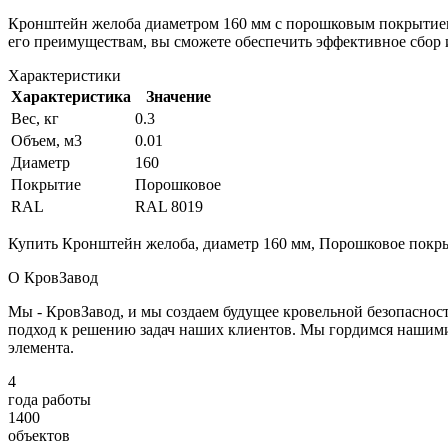
Кронштейн желоба диаметром 160 мм с порошковым покрытием 
его преимуществам, вы сможете обеспечить эффективное сбор 
Характеристики
Характеристика
Значение
Вес, кг
0.3
Объем, м3
0.01
Диаметр
160
Покрытие
Порошковое
RAL
RAL 8019
Купить Кронштейн желоба, диаметр 160 мм, Порошковое покрыт
О КровЗавод
Мы - КровЗавод, и мы создаем будущее кровельной безопаснос
подход к решению задач наших клиентов. Мы гордимся нашим
элемента.
4
года работы
1400
объектов