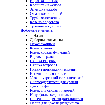
Воронка сливная
Кронштейн желоба
Заглушка желоба
Отмет водосточный
Труба водосточная
Колено водостока
Тройник водостока
Доборные элементы
Назад
Доборные элементы
Откос оконный
Конек крыши
Конек кровли фигурный
Ендова верхняя
Планка Ендовы
Планка ветровая
Планка примыкания нижняя
Капельник для кровли
Угол внутренний металлический
Снегозадержатель для кровли
Джи-профиль
Конек для сэндвич-панелей
Н профиль соединительный
Нащельник для сэндвич-панелей
Отлив для цоколя фундамента