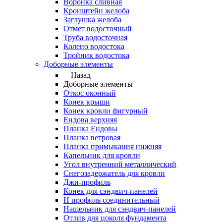
Воронка сливная
Кронштейн желоба
Заглушка желоба
Отмет водосточный
Труба водосточная
Колено водостока
Тройник водостока
Доборные элементы
Назад
Доборные элементы
Откос оконный
Конек крыши
Конек кровли фигурный
Ендова верхняя
Планка Ендовы
Планка ветровая
Планка примыкания нижняя
Капельник для кровли
Угол внутренний металлический
Снегозадержатель для кровли
Джи-профиль
Конек для сэндвич-панелей
Н профиль соединительный
Нащельник для сэндвич-панелей
Отлив для цоколя фундамента