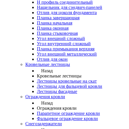
Н профиль соединительный
Нащельник для сэндвич-панелей
Отлив для цоколя фундамента
Планка завершающая
Планка начальная
Планка оконная
Планка стыковочная
Угол внешний сложный
Угол внутренний сложный
Планка примыкания верхняя
Угол внешний металлический
Отлив для окон
Кровельные лестницы
Назад
Кровельные лестницы
Лестницы кровельные на скат
Лестницы для фальцевой кровли
Лестницы фасадные
Ограждения кровли
Назад
Ограждения кровли
Парапетное ограждение кровли
Фальцевое ограждение кровли
Снегозадержатели