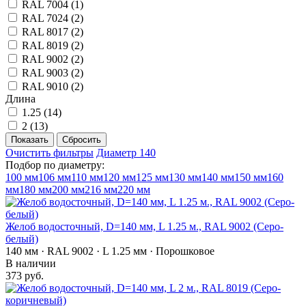
RAL 7004 (
1
)
RAL 7024 (
2
)
RAL 8017 (
2
)
RAL 8019 (
2
)
RAL 9002 (
2
)
RAL 9003 (
2
)
RAL 9010 (
2
)
Длина
1.25 (
14
)
2 (
13
)
Очистить фильтры
Диаметр 140
Подбор по диаметру:
100 мм
106 мм
110 мм
120 мм
125 мм
130 мм
140 мм
150 мм
160
мм
180 мм
200 мм
216 мм
220 мм
Желоб водосточный, D=140 мм, L 1.25 м., RAL 9002 (Серо-
белый)
140 мм · RAL 9002 · L 1.25 мм · Порошковое
В наличии
373 руб.