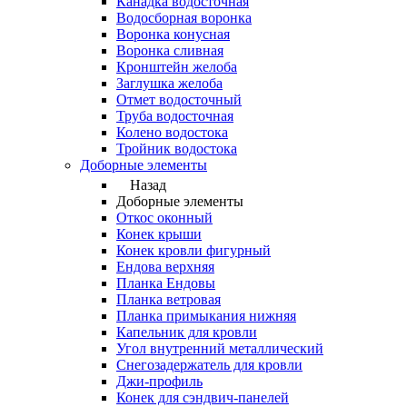
Канадка водосточная
Водосборная воронка
Воронка конусная
Воронка сливная
Кронштейн желоба
Заглушка желоба
Отмет водосточный
Труба водосточная
Колено водостока
Тройник водостока
Доборные элементы
Назад
Доборные элементы
Откос оконный
Конек крыши
Конек кровли фигурный
Ендова верхняя
Планка Ендовы
Планка ветровая
Планка примыкания нижняя
Капельник для кровли
Угол внутренний металлический
Снегозадержатель для кровли
Джи-профиль
Конек для сэндвич-панелей