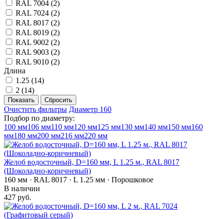
RAL 7004 (
2
)
RAL 7024 (
2
)
RAL 8017 (
2
)
RAL 8019 (
2
)
RAL 9002 (
2
)
RAL 9003 (
2
)
RAL 9010 (
2
)
Длина
1.25 (
14
)
2 (
14
)
Очистить фильтры
Диаметр 160
Подбор по диаметру:
100 мм
106 мм
110 мм
120 мм
125 мм
130 мм
140 мм
150 мм
160
мм
180 мм
200 мм
216 мм
220 мм
Желоб водосточный, D=160 мм, L 1.25 м., RAL 8017
(Шоколадно-коричневый)
160 мм · RAL 8017 · L 1.25 мм · Порошковое
В наличии
427 руб.