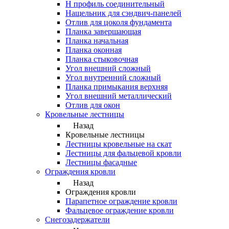
Н профиль соединительный
Нащельник для сэндвич-панелей
Отлив для цоколя фундамента
Планка завершающая
Планка начальная
Планка оконная
Планка стыковочная
Угол внешний сложный
Угол внутренний сложный
Планка примыкания верхняя
Угол внешний металлический
Отлив для окон
Кровельные лестницы
Назад
Кровельные лестницы
Лестницы кровельные на скат
Лестницы для фальцевой кровли
Лестницы фасадные
Ограждения кровли
Назад
Ограждения кровли
Парапетное ограждение кровли
Фальцевое ограждение кровли
Снегозадержатели