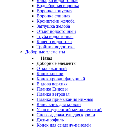
Канадка водосточная
Водосборная воронка
Воронка конусная
Воронка сливная
Кронштейн желоба
Заглушка желоба
Отмет водосточный
Труба водосточная
Колено водостока
Тройник водостока
Доборные элементы
Назад
Доборные элементы
Откос оконный
Конек крыши
Конек кровли фигурный
Ендова верхняя
Планка Ендовы
Планка ветровая
Планка примыкания нижняя
Капельник для кровли
Угол внутренний металлический
Снегозадержатель для кровли
Джи-профиль
Конек для сэндвич-панелей