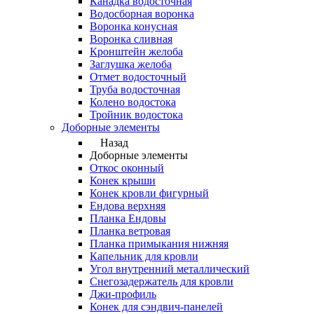
Канадка водосточная
Водосборная воронка
Воронка конусная
Воронка сливная
Кронштейн желоба
Заглушка желоба
Отмет водосточный
Труба водосточная
Колено водостока
Тройник водостока
Доборные элементы
Назад
Доборные элементы
Откос оконный
Конек крыши
Конек кровли фигурный
Ендова верхняя
Планка Ендовы
Планка ветровая
Планка примыкания нижняя
Капельник для кровли
Угол внутренний металлический
Снегозадержатель для кровли
Джи-профиль
Конек для сэндвич-панелей