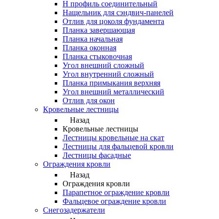
Н профиль соединительный
Нащельник для сэндвич-панелей
Отлив для цоколя фундамента
Планка завершающая
Планка начальная
Планка оконная
Планка стыковочная
Угол внешний сложный
Угол внутренний сложный
Планка примыкания верхняя
Угол внешний металлический
Отлив для окон
Кровельные лестницы
Назад
Кровельные лестницы
Лестницы кровельные на скат
Лестницы для фальцевой кровли
Лестницы фасадные
Ограждения кровли
Назад
Ограждения кровли
Парапетное ограждение кровли
Фальцевое ограждение кровли
Снегозадержатели