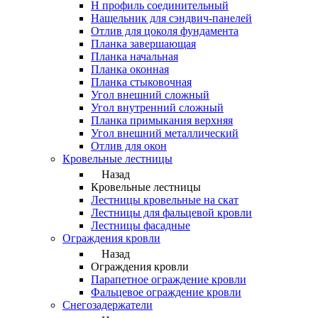
Н профиль соединительный
Нащельник для сэндвич-панелей
Отлив для цоколя фундамента
Планка завершающая
Планка начальная
Планка оконная
Планка стыковочная
Угол внешний сложный
Угол внутренний сложный
Планка примыкания верхняя
Угол внешний металлический
Отлив для окон
Кровельные лестницы
Назад
Кровельные лестницы
Лестницы кровельные на скат
Лестницы для фальцевой кровли
Лестницы фасадные
Ограждения кровли
Назад
Ограждения кровли
Парапетное ограждение кровли
Фальцевое ограждение кровли
Снегозадержатели