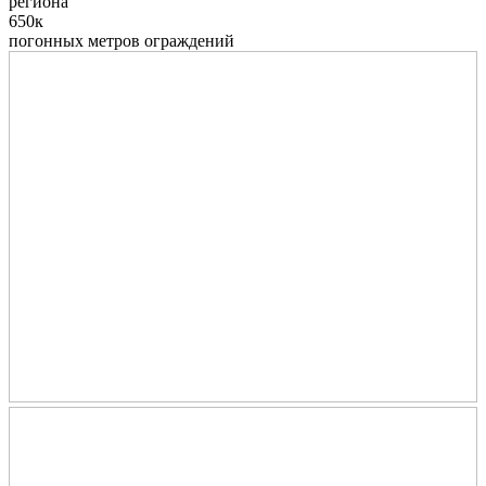
региона
650к
погонных метров ограждений