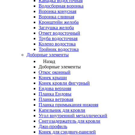
Канадка водосточная
Водосборная воронка
Воронка конусная
Воронка сливная
Кронштейн желоба
Заглушка желоба
Отмет водосточный
Труба водосточная
Колено водостока
Тройник водостока
Доборные элементы
Назад
Доборные элементы
Откос оконный
Конек крыши
Конек кровли фигурный
Ендова верхняя
Планка Ендовы
Планка ветровая
Планка примыкания нижняя
Капельник для кровли
Угол внутренний металлический
Снегозадержатель для кровли
Джи-профиль
Конек для сэндвич-панелей