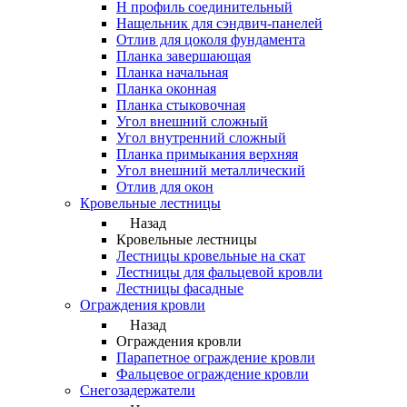
Н профиль соединительный
Нащельник для сэндвич-панелей
Отлив для цоколя фундамента
Планка завершающая
Планка начальная
Планка оконная
Планка стыковочная
Угол внешний сложный
Угол внутренний сложный
Планка примыкания верхняя
Угол внешний металлический
Отлив для окон
Кровельные лестницы
Назад
Кровельные лестницы
Лестницы кровельные на скат
Лестницы для фальцевой кровли
Лестницы фасадные
Ограждения кровли
Назад
Ограждения кровли
Парапетное ограждение кровли
Фальцевое ограждение кровли
Снегозадержатели