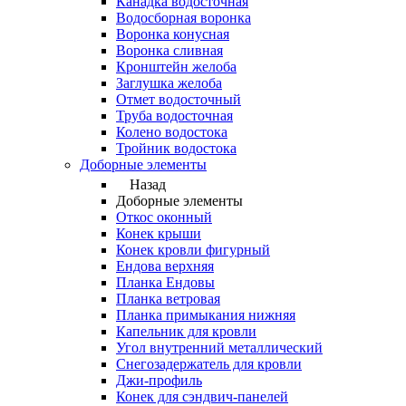
Канадка водосточная
Водосборная воронка
Воронка конусная
Воронка сливная
Кронштейн желоба
Заглушка желоба
Отмет водосточный
Труба водосточная
Колено водостока
Тройник водостока
Доборные элементы
Назад
Доборные элементы
Откос оконный
Конек крыши
Конек кровли фигурный
Ендова верхняя
Планка Ендовы
Планка ветровая
Планка примыкания нижняя
Капельник для кровли
Угол внутренний металлический
Снегозадержатель для кровли
Джи-профиль
Конек для сэндвич-панелей