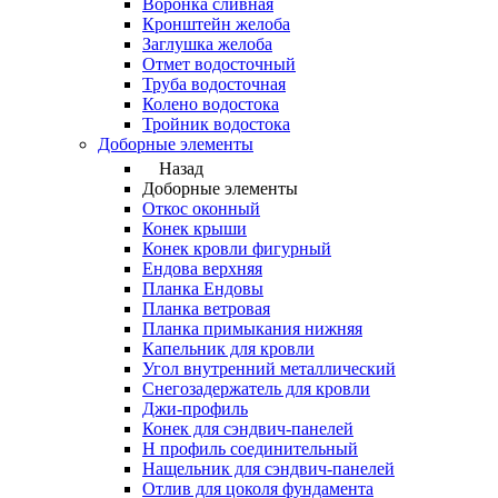
Воронка сливная
Кронштейн желоба
Заглушка желоба
Отмет водосточный
Труба водосточная
Колено водостока
Тройник водостока
Доборные элементы
Назад
Доборные элементы
Откос оконный
Конек крыши
Конек кровли фигурный
Ендова верхняя
Планка Ендовы
Планка ветровая
Планка примыкания нижняя
Капельник для кровли
Угол внутренний металлический
Снегозадержатель для кровли
Джи-профиль
Конек для сэндвич-панелей
Н профиль соединительный
Нащельник для сэндвич-панелей
Отлив для цоколя фундамента