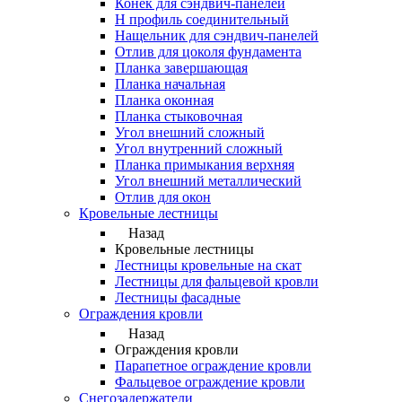
Конек для сэндвич-панелей
Н профиль соединительный
Нащельник для сэндвич-панелей
Отлив для цоколя фундамента
Планка завершающая
Планка начальная
Планка оконная
Планка стыковочная
Угол внешний сложный
Угол внутренний сложный
Планка примыкания верхняя
Угол внешний металлический
Отлив для окон
Кровельные лестницы
Назад
Кровельные лестницы
Лестницы кровельные на скат
Лестницы для фальцевой кровли
Лестницы фасадные
Ограждения кровли
Назад
Ограждения кровли
Парапетное ограждение кровли
Фальцевое ограждение кровли
Снегозадержатели