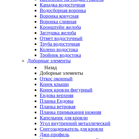
Канадка водосточная
Водосборная воронка
Воронка конусная
Воронка сливная
Кронштейн желоба
Заглушка желоба
Отмет водосточный
Труба водосточная
Колено водостока
Тройник водостока
Доборные элементы
Назад
Доборные элементы
Откос оконный
Конек крыши
Конек кровли фигурный
Ендова верхняя
Планка Ендовы
Планка ветровая
Планка примыкания нижняя
Капельник для кровли
Угол внутренний металлический
Снегозадержатель для кровли
Джи-профиль