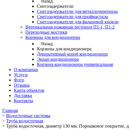
Назад
Снегозадержатели
Снегозадержатели для металлочерепицы
Снегозадержатели для профнастила
Снегозадержатели для фальцевой кровли
Вертикальная пожарная лестница П1-1, П1-2
Переходные мостики
Корзины для кондиционера
Назад
Корзины для кондиционера
Декоративный короб кондиционера
Экран кондиционера
Корзина кондиционера универсальная
О компании
Услуги
Фото
Отзывы
Карта объектов
Доставка
Контакты
Главная
>
Водосточные системы
>
Труба водосточная
>
Труба водосточная, диаметр 130 мм, Порошковое покрытие, д