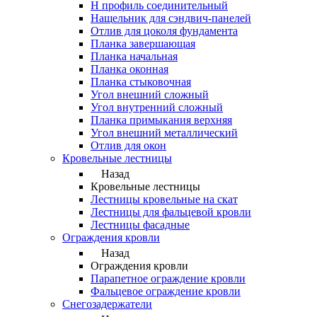
Н профиль соединительный
Нащельник для сэндвич-панелей
Отлив для цоколя фундамента
Планка завершающая
Планка начальная
Планка оконная
Планка стыковочная
Угол внешний сложный
Угол внутренний сложный
Планка примыкания верхняя
Угол внешний металлический
Отлив для окон
Кровельные лестницы
Назад
Кровельные лестницы
Лестницы кровельные на скат
Лестницы для фальцевой кровли
Лестницы фасадные
Ограждения кровли
Назад
Ограждения кровли
Парапетное ограждение кровли
Фальцевое ограждение кровли
Снегозадержатели