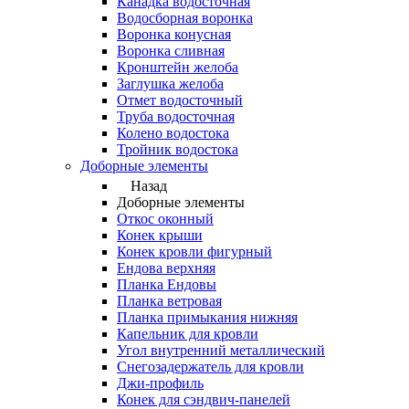
Канадка водосточная
Водосборная воронка
Воронка конусная
Воронка сливная
Кронштейн желоба
Заглушка желоба
Отмет водосточный
Труба водосточная
Колено водостока
Тройник водостока
Доборные элементы
Назад
Доборные элементы
Откос оконный
Конек крыши
Конек кровли фигурный
Ендова верхняя
Планка Ендовы
Планка ветровая
Планка примыкания нижняя
Капельник для кровли
Угол внутренний металлический
Снегозадержатель для кровли
Джи-профиль
Конек для сэндвич-панелей