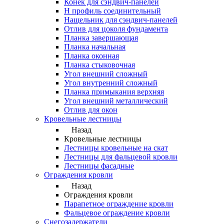
Конек для сэндвич-панелей
Н профиль соединительный
Нащельник для сэндвич-панелей
Отлив для цоколя фундамента
Планка завершающая
Планка начальная
Планка оконная
Планка стыковочная
Угол внешний сложный
Угол внутренний сложный
Планка примыкания верхняя
Угол внешний металлический
Отлив для окон
Кровельные лестницы
Назад
Кровельные лестницы
Лестницы кровельные на скат
Лестницы для фальцевой кровли
Лестницы фасадные
Ограждения кровли
Назад
Ограждения кровли
Парапетное ограждение кровли
Фальцевое ограждение кровли
Снегозадержатели