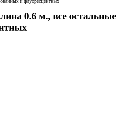
ированных и флуоресцентных
ина 0.6 м., все остальные
ентных