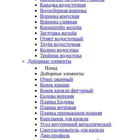
Канадка водосточная
Водосборная воронка
Воронка конусная
Воронка сливная
Кронштейн желоба
Заглушка желоба
Отмет водосточный
Труба водосточная
Колено водостока
Тройник водостока
Доборные элементы
Назад
Доборные элементы
Откос оконный
Конек крыши
Конек кровли фигурный
Ендова верхняя
Планка Ендовы
Планка ветровая
Планка примыкания нижняя
Капельник для кровли
Угол внутренний металлический
Снегозадержатель для кровли
Джи-профиль