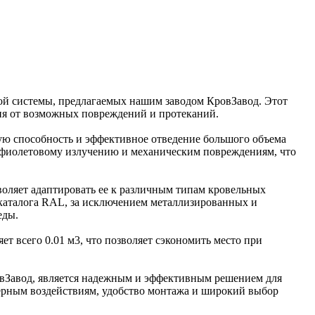
ой системы, предлагаемых нашим заводом КровЗавод. Этот
ния от возможных повреждений и протеканий.
ую способность и эффективное отведение большого объема
афиолетовому излучению и механическим повреждениям, что
воляет адаптировать ее к различным типам кровельных
 каталога RAL, за исключением металлизированных и
еды.
яет всего 0.01 м3, что позволяет сэкономить место при
овЗавод, является надежным и эффективным решением для
ерным воздействиям, удобство монтажа и широкий выбор