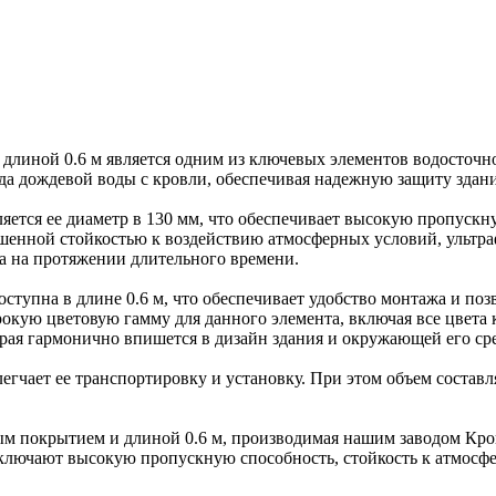
длиной 0.6 м является одним из ключевых элементов водосточн
ода дождевой воды с кровли, обеспечивая надежную защиту зда
ется ее диаметр в 130 мм, что обеспечивает высокую пропускн
шенной стойкостью к воздействию атмосферных условий, ультр
да на протяжении длительного времени.
тупна в длине 0.6 м, что обеспечивает удобство монтажа и поз
рокую цветовую гамму для данного элемента, включая все цвета
орая гармонично впишется в дизайн здания и окружающей его ср
легчает ее транспортировку и установку. При этом объем составл
вым покрытием и длиной 0.6 м, производимая нашим заводом Кр
включают высокую пропускную способность, стойкость к атмосф