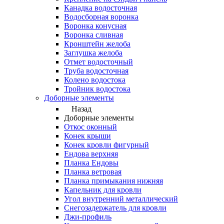
Канадка водосточная
Водосборная воронка
Воронка конусная
Воронка сливная
Кронштейн желоба
Заглушка желоба
Отмет водосточный
Труба водосточная
Колено водостока
Тройник водостока
Доборные элементы
Назад
Доборные элементы
Откос оконный
Конек крыши
Конек кровли фигурный
Ендова верхняя
Планка Ендовы
Планка ветровая
Планка примыкания нижняя
Капельник для кровли
Угол внутренний металлический
Снегозадержатель для кровли
Джи-профиль