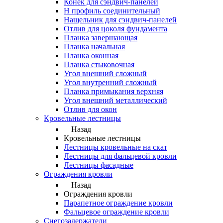
Конек для сэндвич-панелей
Н профиль соединительный
Нащельник для сэндвич-панелей
Отлив для цоколя фундамента
Планка завершающая
Планка начальная
Планка оконная
Планка стыковочная
Угол внешний сложный
Угол внутренний сложный
Планка примыкания верхняя
Угол внешний металлический
Отлив для окон
Кровельные лестницы
Назад
Кровельные лестницы
Лестницы кровельные на скат
Лестницы для фальцевой кровли
Лестницы фасадные
Ограждения кровли
Назад
Ограждения кровли
Парапетное ограждение кровли
Фальцевое ограждение кровли
Снегозадержатели