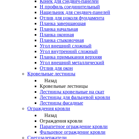
Конек для сэндвич-панелей
Н профиль соединительный
Нащельник для сэндвич-панелей
Отлив для цоколя фундамента
Планка завершающая
Планка начальная
Планка оконная
Планка стыковочная
Угол внешний сложный
Угол внутренний сложный
Планка примыкания верхняя
Угол внешний металлический
Отлив для окон
Кровельные лестницы
Назад
Кровельные лестницы
Лестницы кровельные на скат
Лестницы для фальцевой кровли
Лестницы фасадные
Ограждения кровли
Назад
Ограждения кровли
Парапетное ограждение кровли
Фальцевое ограждение кровли
Снегозадержатели