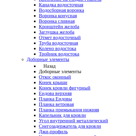
Канадка водосточная
Водосборная воронка
Воронка конусная
Воронка сливная
Кронштейн желоба
Заглушка желоба
Отмет водосточный
Труба водосточная
Колено водостока
Тройник водостока
Доборные элементы
Назад
Доборные элементы
Откос оконный
Конек крыши
Конек кровли фигурный
Ендова верхняя
Планка Ендовы
Планка ветровая
Планка примыкания нижняя
Капельник для кровли
Угол внутренний металлический
Снегозадержатель для кровли
Джи-профиль