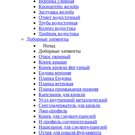
Воронка сливная
Кронштейн желоба
Заглушка желоба
Отмет водосточный
Труба водосточная
Колено водостока
Тройник водостока
Доборные элементы
Назад
Доборные элементы
Откос оконный
Конек крыши
Конек кровли фигурный
Ендова верхняя
Планка Ендовы
Планка ветровая
Планка примыкания нижняя
Капельник для кровли
Угол внутренний металлический
Снегозадержатель для кровли
Джи-профиль
Конек для сэндвич-панелей
Н профиль соединительный
Нащельник для сэндвич-панелей
Отлив для цоколя фундамента