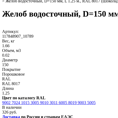
>
Желоб водосточный, D=150 мм, L 1.25 м., RAL 8017 (Шокола
Желоб водосточный, D=150 мм
Артикул:
117848907_10789
Вес, кг
1.66
Объем, м3
0.02
Диаметр
150
Покрытие
Порошковое
RAL
RAL 8017
Длина
1.25
Цвет по каталогу RAL
9002
7024
1015
3005
9010
3011
6005
8019
9003
5005
В наличии
326 руб.
Доставка
по России и странам ЕАЭС