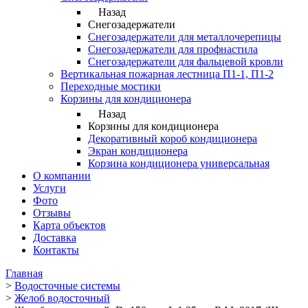
Назад
Снегозадержатели
Снегозадержатели для металлочерепицы
Снегозадержатели для профнастила
Снегозадержатели для фальцевой кровли
Вертикальная пожарная лестница П1-1, П1-2
Переходные мостики
Корзины для кондиционера
Назад
Корзины для кондиционера
Декоративный короб кондиционера
Экран кондиционера
Корзина кондиционера универсальная
О компании
Услуги
Фото
Отзывы
Карта объектов
Доставка
Контакты
Главная
>
Водосточные системы
>
Желоб водосточный