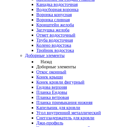
Канадка водосточная
Водосборная воронка
Воронка конусная
Воронка сливная
Кронштейн желоба
Заглушка желоба
Отмет водосточный
Труба водосточная
Колено водостока
Тройник водостока
Доборные элементы
Назад
Доборные элементы
Откос оконный
Конек крыши
Конек кровли фигурный
Ендова верхняя
Планка Ендовы
Планка ветровая
Планка примыкания нижняя
Капельник для кровли
Угол внутренний металлический
Снегозадержатель для кровли
Джи-профиль