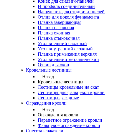
Конек для сэндвич-панелей
Н профиль соединительный
Нащельник для сэндвич-панелей
Отлив для цоколя фундамента
Планка завершающая
Планка начальная
Планка оконная
Планка стыковочная
Угол внешний сложный
Угол внутренний сложный
Планка примыкания верхняя
Угол внешний металлический
Отлив для окон
Кровельные лестницы
Назад
Кровельные лестницы
Лестницы кровельные на скат
Лестницы для фальцевой кровли
Лестницы фасадные
Ограждения кровли
Назад
Ограждения кровли
Парапетное ограждение кровли
Фальцевое ограждение кровли
Снегозадержатели