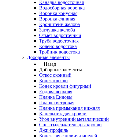
Канадка водосточная
Водосборная воронка
Воронка конусная
Воронка сливная
Кронштейн желоба
Заглушка желоба
Отмет водосточный
Труба водосточная
Колено водостока
Тройник водостока
Доборные элементы
Назад
Доборные элементы
Откос оконный
Конек крыши
Конек кровли фигурный
Ендова верхняя
Планка Ендовы
Планка ветровая
Планка примыкания нижняя
Капельник для кровли
Угол внутренний металлический
Снегозадержатель для кровли
Джи-профиль
Конек для сэндвич-панелей