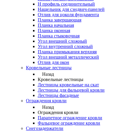
Н профиль соединительный
Нащельник для сэндвич-панелей
Отлив для цоколя фундамента
Планка завершающая
Планка начальная
Планка оконная
Планка стыковочная
Угол внешний сложный
Угол внутренний сложный
Планка примыкания верхняя
Угол внешний металлический
Отлив для окон
Кровельные лестницы
Назад
Кровельные лестницы
Лестницы кровельные на скат
Лестницы для фальцевой кровли
Лестницы фасадные
Ограждения кровли
Назад
Ограждения кровли
Парапетное ограждение кровли
Фальцевое ограждение кровли
Снегозадержатели