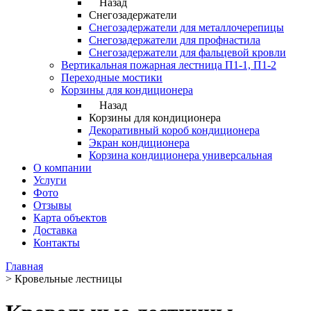
Назад
Снегозадержатели
Снегозадержатели для металлочерепицы
Снегозадержатели для профнастила
Снегозадержатели для фальцевой кровли
Вертикальная пожарная лестница П1-1, П1-2
Переходные мостики
Корзины для кондиционера
Назад
Корзины для кондиционера
Декоративный короб кондиционера
Экран кондиционера
Корзина кондиционера универсальная
О компании
Услуги
Фото
Отзывы
Карта объектов
Доставка
Контакты
Главная
>
Кровельные лестницы