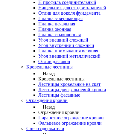
Н профиль соединительный
Нащельник для сэндвич-панелей
Отлив для цоколя фундамента
Планка завершающая
Планка начальная
Планка оконная
Планка стыковочная
Угол внешний сложный
Угол внутренний сложный
Планка примыкания верхняя
Угол внешний металлический
Отлив для окон
Кровельные лестницы
Назад
Кровельные лестницы
Лестницы кровельные на скат
Лестницы для фальцевой кровли
Лестницы фасадные
Ограждения кровли
Назад
Ограждения кровли
Парапетное ограждение кровли
Фальцевое ограждение кровли
Снегозадержатели