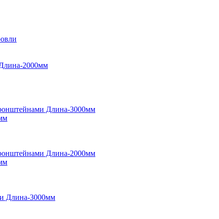
ровли
мм
мм