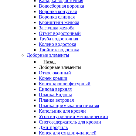
Канадка водосточная
Водосборная воронка
Воронка конусная
Воронка сливная
Кронштейн желоба
Заглушка желоба
Отмет водосточный
Труба водосточная
Колено водостока
Тройник водостока
Доборные элементы
Назад
Доборные элементы
Откос оконный
Конек крыши
Конек кровли фигурный
Ендова верхняя
Планка Ендовы
Планка ветровая
Планка примыкания нижняя
Капельник для кровли
Угол внутренний металлический
Снегозадержатель для кровли
Джи-профиль
Конек для сэндвич-панелей