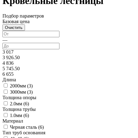
Кровельные лестницы
Подбор параметров
Базовая цена
—
3 017
3 926.50
4 836
5 745.50
6 655
Длина
2000мм (
3
)
3000мм (
3
)
Толщина опоры
2.0мм (
6
)
Толщина трубы
1.0мм (
6
)
Материал
Черная сталь (
6
)
Тип труб основания