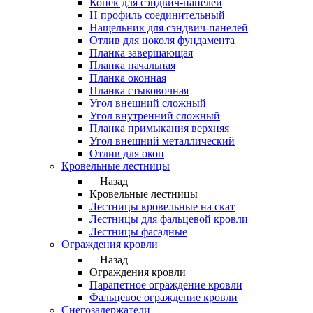
Конек для сэндвич-панелей
Н профиль соединительный
Нащельник для сэндвич-панелей
Отлив для цоколя фундамента
Планка завершающая
Планка начальная
Планка оконная
Планка стыковочная
Угол внешний сложный
Угол внутренний сложный
Планка примыкания верхняя
Угол внешний металлический
Отлив для окон
Кровельные лестницы
Назад
Кровельные лестницы
Лестницы кровельные на скат
Лестницы для фальцевой кровли
Лестницы фасадные
Ограждения кровли
Назад
Ограждения кровли
Парапетное ограждение кровли
Фальцевое ограждение кровли
Снегозадержатели