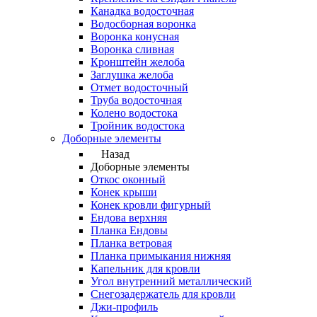
Канадка водосточная
Водосборная воронка
Воронка конусная
Воронка сливная
Кронштейн желоба
Заглушка желоба
Отмет водосточный
Труба водосточная
Колено водостока
Тройник водостока
Доборные элементы
Назад
Доборные элементы
Откос оконный
Конек крыши
Конек кровли фигурный
Ендова верхняя
Планка Ендовы
Планка ветровая
Планка примыкания нижняя
Капельник для кровли
Угол внутренний металлический
Снегозадержатель для кровли
Джи-профиль