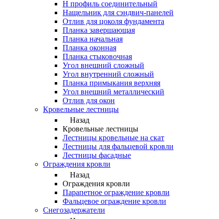
Н профиль соединительный
Нащельник для сэндвич-панелей
Отлив для цоколя фундамента
Планка завершающая
Планка начальная
Планка оконная
Планка стыковочная
Угол внешний сложный
Угол внутренний сложный
Планка примыкания верхняя
Угол внешний металлический
Отлив для окон
Кровельные лестницы
Назад
Кровельные лестницы
Лестницы кровельные на скат
Лестницы для фальцевой кровли
Лестницы фасадные
Ограждения кровли
Назад
Ограждения кровли
Парапетное ограждение кровли
Фальцевое ограждение кровли
Снегозадержатели