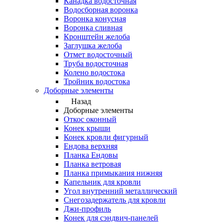
Канадка водосточная
Водосборная воронка
Воронка конусная
Воронка сливная
Кронштейн желоба
Заглушка желоба
Отмет водосточный
Труба водосточная
Колено водостока
Тройник водостока
Доборные элементы
Назад
Доборные элементы
Откос оконный
Конек крыши
Конек кровли фигурный
Ендова верхняя
Планка Ендовы
Планка ветровая
Планка примыкания нижняя
Капельник для кровли
Угол внутренний металлический
Снегозадержатель для кровли
Джи-профиль
Конек для сэндвич-панелей