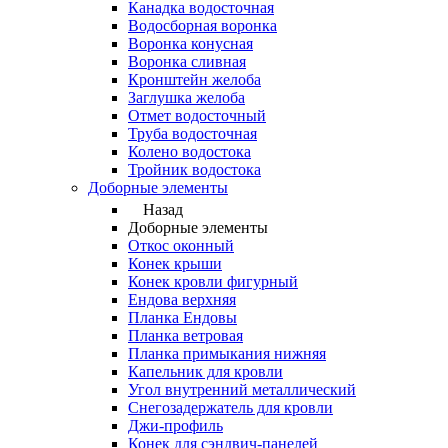
Канадка водосточная
Водосборная воронка
Воронка конусная
Воронка сливная
Кронштейн желоба
Заглушка желоба
Отмет водосточный
Труба водосточная
Колено водостока
Тройник водостока
Доборные элементы
Назад
Доборные элементы
Откос оконный
Конек крыши
Конек кровли фигурный
Ендова верхняя
Планка Ендовы
Планка ветровая
Планка примыкания нижняя
Капельник для кровли
Угол внутренний металлический
Снегозадержатель для кровли
Джи-профиль
Конек для сэндвич-панелей