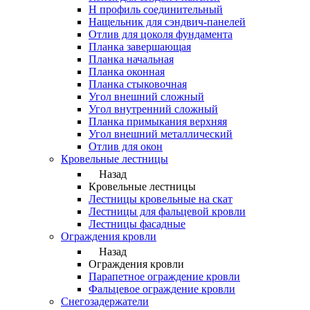
Н профиль соединительный
Нащельник для сэндвич-панелей
Отлив для цоколя фундамента
Планка завершающая
Планка начальная
Планка оконная
Планка стыковочная
Угол внешний сложный
Угол внутренний сложный
Планка примыкания верхняя
Угол внешний металлический
Отлив для окон
Кровельные лестницы
Назад
Кровельные лестницы
Лестницы кровельные на скат
Лестницы для фальцевой кровли
Лестницы фасадные
Ограждения кровли
Назад
Ограждения кровли
Парапетное ограждение кровли
Фальцевое ограждение кровли
Снегозадержатели