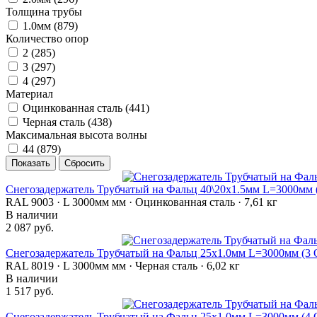
Толщина трубы
1.0мм (
879
)
Количество опор
2 (
285
)
3 (
297
)
4 (
297
)
Материал
Оцинкованная сталь (
441
)
Черная сталь (
438
)
Максимальная высота волны
44 (
879
)
Снегозадержатель Трубчатый на Фальц 40\20х1.5мм L=3000мм 
RAL 9003 · L 3000мм мм · Оцинкованная сталь · 7,61 кг
В наличии
2 087 руб.
Снегозадержатель Трубчатый на Фальц 25х1.0мм L=3000мм (3
RAL 8019 · L 3000мм мм · Черная сталь · 6,02 кг
В наличии
1 517 руб.
Снегозадержатель Трубчатый на Фальц 25х1.0мм L=3000мм (4