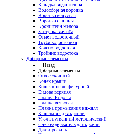
Канадка водосточная
Водосборная воронка
Воронка конусная
Воронка сливная
Кронштейн желоба
Заглушка желоба
Отмет водосточный
Труба водосточная
Колено водостока
Тройник водостока
Доборные элементы
Назад
Доборные элементы
Откос оконный
Конек крыши
Конек кровли фигурный
Ендова верхняя
Планка Ендовы
Планка ветровая
Планка примыкания нижняя
Капельник для кровли
Угол внутренний металлический
Снегозадержатель для кровли
Джи-профиль