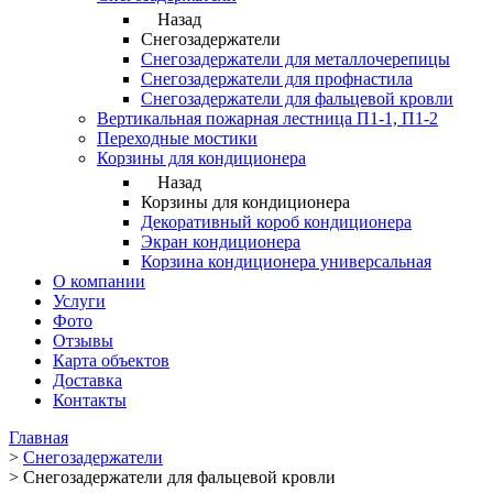
Назад
Снегозадержатели
Снегозадержатели для металлочерепицы
Снегозадержатели для профнастила
Снегозадержатели для фальцевой кровли
Вертикальная пожарная лестница П1-1, П1-2
Переходные мостики
Корзины для кондиционера
Назад
Корзины для кондиционера
Декоративный короб кондиционера
Экран кондиционера
Корзина кондиционера универсальная
О компании
Услуги
Фото
Отзывы
Карта объектов
Доставка
Контакты
Главная
>
Снегозадержатели
>
Снегозадержатели для фальцевой кровли