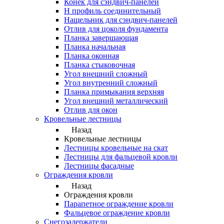
Конек для сэндвич-панелей
Н профиль соединительный
Нащельник для сэндвич-панелей
Отлив для цоколя фундамента
Планка завершающая
Планка начальная
Планка оконная
Планка стыковочная
Угол внешний сложный
Угол внутренний сложный
Планка примыкания верхняя
Угол внешний металлический
Отлив для окон
Кровельные лестницы
Назад
Кровельные лестницы
Лестницы кровельные на скат
Лестницы для фальцевой кровли
Лестницы фасадные
Ограждения кровли
Назад
Ограждения кровли
Парапетное ограждение кровли
Фальцевое ограждение кровли
Снегозадержатели