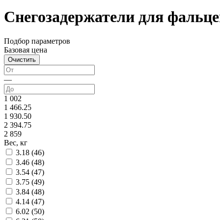
Снегозадержатели для фальце
Подбор параметров
Базовая цена
—
1 002
1 466.25
1 930.50
2 394.75
2 859
Вес, кг
3.18 (
46
)
3.46 (
48
)
3.54 (
47
)
3.75 (
49
)
3.84 (
48
)
4.14 (
47
)
6.02 (
50
)