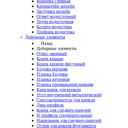
Воронка сливная
Кронштейн желоба
Заглушка желоба
Отмет водосточный
Труба водосточная
Колено водостока
Тройник водостока
Доборные элементы
Назад
Доборные элементы
Откос оконный
Конек крыши
Конек кровли фигурный
Ендова верхняя
Планка Ендовы
Планка ветровая
Планка примыкания нижняя
Капельник для кровли
Угол внутренний металлический
Снегозадержатель для кровли
Джи-профиль
Конек для сэндвич-панелей
Н профиль соединительный
Нащельник для сэндвич-панелей
Отлив для цоколя фундамента