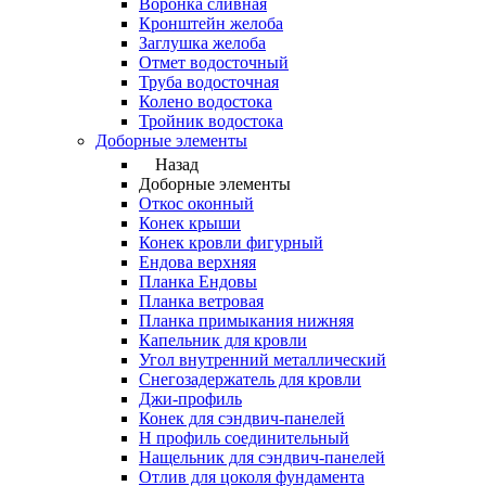
Воронка сливная
Кронштейн желоба
Заглушка желоба
Отмет водосточный
Труба водосточная
Колено водостока
Тройник водостока
Доборные элементы
Назад
Доборные элементы
Откос оконный
Конек крыши
Конек кровли фигурный
Ендова верхняя
Планка Ендовы
Планка ветровая
Планка примыкания нижняя
Капельник для кровли
Угол внутренний металлический
Снегозадержатель для кровли
Джи-профиль
Конек для сэндвич-панелей
Н профиль соединительный
Нащельник для сэндвич-панелей
Отлив для цоколя фундамента