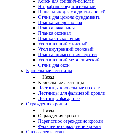
Конек для сэндвич-панелей
Н профиль соединительный
Нащельник для сэндвич-панелей
Отлив для цоколя фундамента
Планка завершающая
Планка начальная
Планка оконная
Планка стыковочная
Угол внешний сложный
Угол внутренний сложный
Планка примыкания верхняя
Угол внешний металлический
Отлив для окон
Кровельные лестницы
Назад
Кровельные лестницы
Лестницы кровельные на скат
Лестницы для фальцевой кровли
Лестницы фасадные
Ограждения кровли
Назад
Ограждения кровли
Парапетное ограждение кровли
Фальцевое ограждение кровли
Снегозадержатели