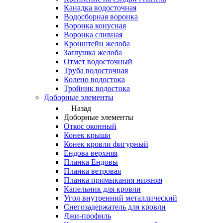
Канадка водосточная
Водосборная воронка
Воронка конусная
Воронка сливная
Кронштейн желоба
Заглушка желоба
Отмет водосточный
Труба водосточная
Колено водостока
Тройник водостока
Доборные элементы
Назад
Доборные элементы
Откос оконный
Конек крыши
Конек кровли фигурный
Ендова верхняя
Планка Ендовы
Планка ветровая
Планка примыкания нижняя
Капельник для кровли
Угол внутренний металлический
Снегозадержатель для кровли
Джи-профиль