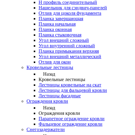
Н профиль соединительный
Нащельник для сэндвич-панелей
Отлив для цоколя фундамента
Планка завершающая
Планка начальная
Планка оконная
Планка стыковочная
Угол внешний сложный
Угол внутренний сложный
Планка примыкания верхняя
Угол внешний металлический
Отлив для окон
Кровельные лестницы
Назад
Кровельные лестницы
Лестницы кровельные на скат
Лестницы для фальцевой кровли
Лестницы фасадные
Ограждения кровли
Назад
Ограждения кровли
Парапетное ограждение кровли
Фальцевое ограждение кровли
Снегозадержатели