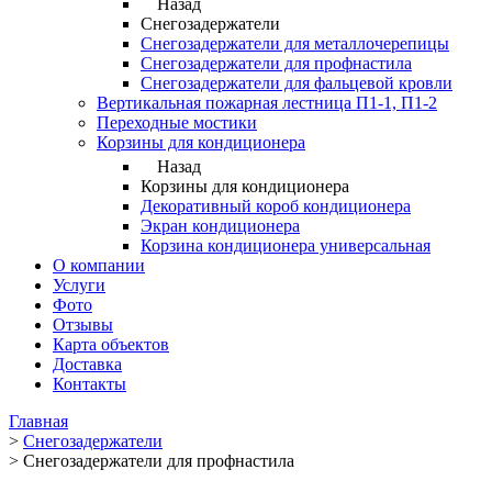
Назад
Снегозадержатели
Снегозадержатели для металлочерепицы
Снегозадержатели для профнастила
Снегозадержатели для фальцевой кровли
Вертикальная пожарная лестница П1-1, П1-2
Переходные мостики
Корзины для кондиционера
Назад
Корзины для кондиционера
Декоративный короб кондиционера
Экран кондиционера
Корзина кондиционера универсальная
О компании
Услуги
Фото
Отзывы
Карта объектов
Доставка
Контакты
Главная
>
Снегозадержатели
>
Снегозадержатели для профнастила