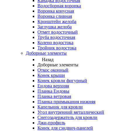
Канадка водосточная
Водосборная воронка
Воронка конусная
Воронка сливная
Кронштейн желоба
Заглушка желоба
Отмет водосточный
Труба водосточная
Колено водостока
Тройник водостока
Доборные элементы
Назад
Доборные элементы
Откос оконный
Конек крыши
Конек кровли фигурный
Ендова верхняя
Планка Ендовы
Планка ветровая
Планка примыкания нижняя
Капельник для кровли
Угол внутренний металлический
Снегозадержатель для кровли
Джи-профиль
Конек для сэндвич-панелей