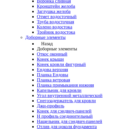
Воронка сливная
Кронштейн желоба
Заглушка желоба
Отмет водосточный
Труба водосточная
Колено водостока
Тройник водостока
Доборные элементы
Назад
Доборные элементы
Откос оконный
Конек крыши
Конек кровли фигурный
Ендова верхняя
Планка Ендовы
Планка ветровая
Планка примыкания нижняя
Капельник для кровли
Угол внутренний металлический
Снегозадержатель для кровли
Джи-профиль
Конек для сэндвич-панелей
Н профиль соединительный
Нащельник для сэндвич-панелей
Отлив для цоколя фундамента