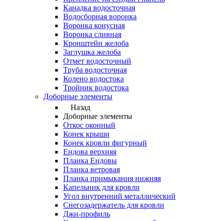
Канадка водосточная
Водосборная воронка
Воронка конусная
Воронка сливная
Кронштейн желоба
Заглушка желоба
Отмет водосточный
Труба водосточная
Колено водостока
Тройник водостока
Доборные элементы
Назад
Доборные элементы
Откос оконный
Конек крыши
Конек кровли фигурный
Ендова верхняя
Планка Ендовы
Планка ветровая
Планка примыкания нижняя
Капельник для кровли
Угол внутренний металлический
Снегозадержатель для кровли
Джи-профиль