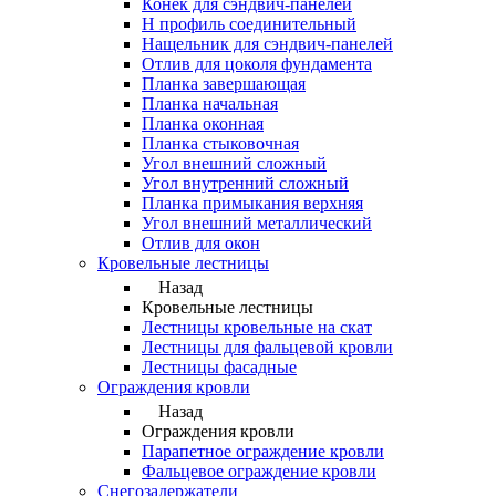
Конек для сэндвич-панелей
Н профиль соединительный
Нащельник для сэндвич-панелей
Отлив для цоколя фундамента
Планка завершающая
Планка начальная
Планка оконная
Планка стыковочная
Угол внешний сложный
Угол внутренний сложный
Планка примыкания верхняя
Угол внешний металлический
Отлив для окон
Кровельные лестницы
Назад
Кровельные лестницы
Лестницы кровельные на скат
Лестницы для фальцевой кровли
Лестницы фасадные
Ограждения кровли
Назад
Ограждения кровли
Парапетное ограждение кровли
Фальцевое ограждение кровли
Снегозадержатели