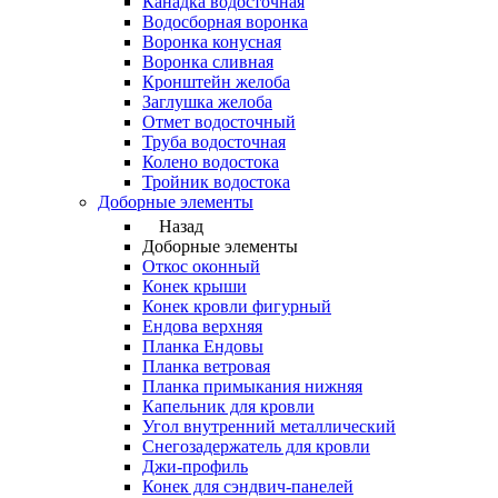
Канадка водосточная
Водосборная воронка
Воронка конусная
Воронка сливная
Кронштейн желоба
Заглушка желоба
Отмет водосточный
Труба водосточная
Колено водостока
Тройник водостока
Доборные элементы
Назад
Доборные элементы
Откос оконный
Конек крыши
Конек кровли фигурный
Ендова верхняя
Планка Ендовы
Планка ветровая
Планка примыкания нижняя
Капельник для кровли
Угол внутренний металлический
Снегозадержатель для кровли
Джи-профиль
Конек для сэндвич-панелей