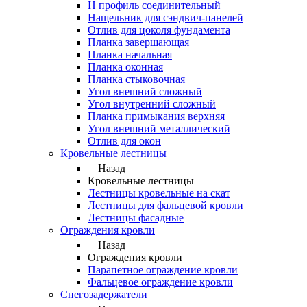
Н профиль соединительный
Нащельник для сэндвич-панелей
Отлив для цоколя фундамента
Планка завершающая
Планка начальная
Планка оконная
Планка стыковочная
Угол внешний сложный
Угол внутренний сложный
Планка примыкания верхняя
Угол внешний металлический
Отлив для окон
Кровельные лестницы
Назад
Кровельные лестницы
Лестницы кровельные на скат
Лестницы для фальцевой кровли
Лестницы фасадные
Ограждения кровли
Назад
Ограждения кровли
Парапетное ограждение кровли
Фальцевое ограждение кровли
Снегозадержатели