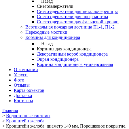
Назад
Снегозадержатели
Снегозадержатели для металлочерепицы
Снегозадержатели для профнастила
Снегозадержатели для фальцевой кровли
Вертикальная пожарная лестница П1-1, П1-2
Переходные мостики
Корзины для кондиционера
Назад
Корзины для кондиционера
Декоративный короб кондиционера
Экран кондиционера
Корзина кондиционера универсальная
О компании
Услуги
Фото
Отзывы
Карта объектов
Доставка
Контакты
Главная
>
Водосточные системы
>
Кронштейн желоба
>
Кронштейн желоба, диаметр 140 мм, Порошковое покрытие,