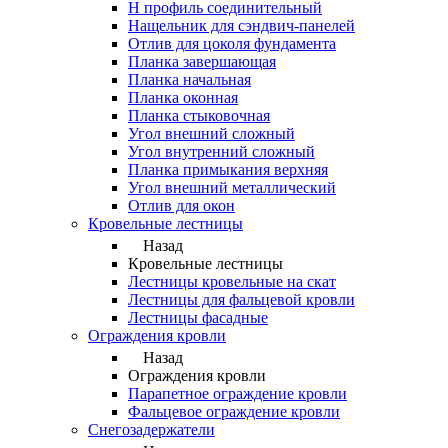
Н профиль соединительный
Нащельник для сэндвич-панелей
Отлив для цоколя фундамента
Планка завершающая
Планка начальная
Планка оконная
Планка стыковочная
Угол внешний сложный
Угол внутренний сложный
Планка примыкания верхняя
Угол внешний металлический
Отлив для окон
Кровельные лестницы
Назад
Кровельные лестницы
Лестницы кровельные на скат
Лестницы для фальцевой кровли
Лестницы фасадные
Ограждения кровли
Назад
Ограждения кровли
Парапетное ограждение кровли
Фальцевое ограждение кровли
Снегозадержатели