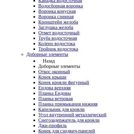
Канадка водосточная
Водосборная воронка
Воронка конусная
Воронка сливная
Кронштейн желоба
Заглушка желоба
Отмет водосточный
Труба водосточная
Колено водостока
Тройник водостока
Доборные элементы
Назад
Доборные элементы
Откос оконный
Конек крыши
Конек кровли фигурный
Ендова верхняя
Планка Ендовы
Планка ветровая
Планка примыкания нижняя
Капельник для кровли
Угол внутренний металлический
Снегозадержатель для кровли
Джи-профиль
Конек для сэндвич-панелей