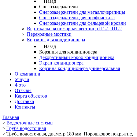
Назад
Снегозадержатели
Снегозадержатели для металлочерепицы
Снегозадержатели для профнастила
Снегозадержатели для фальцевой кровли
Вертикальная пожарная лестница П1-1, П1-2
Переходные мостики
Корзины для кондиционера
Назад
Корзины для кондиционера
Декоративный короб кондиционера
Экран кондиционера
Корзина кондиционера универсальная
О компании
Услуги
Фото
Отзывы
Карта объектов
Доставка
Контакты
Главная
>
Водосточные системы
>
Труба водосточная
>
Труба водосточная, диаметр 180 мм, Порошковое покрытие,