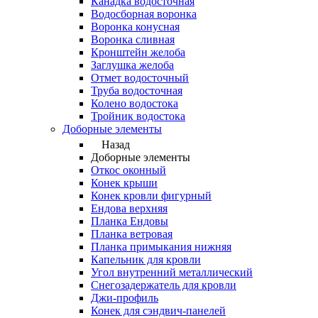
Канадка водосточная
Водосборная воронка
Воронка конусная
Воронка сливная
Кронштейн желоба
Заглушка желоба
Отмет водосточный
Труба водосточная
Колено водостока
Тройник водостока
Доборные элементы
Назад
Доборные элементы
Откос оконный
Конек крыши
Конек кровли фигурный
Ендова верхняя
Планка Ендовы
Планка ветровая
Планка примыкания нижняя
Капельник для кровли
Угол внутренний металлический
Снегозадержатель для кровли
Джи-профиль
Конек для сэндвич-панелей