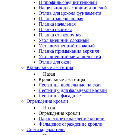
Н профиль соединительный
Нащельник для сэндвич-панелей
Отлив для цоколя фундамента
Планка завершающая
Планка начальная
Планка оконная
Планка стыковочная
Угол внешний сложный
Угол внутренний сложный
Планка примыкания верхняя
Угол внешний металлический
Отлив для окон
Кровельные лестницы
Назад
Кровельные лестницы
Лестницы кровельные на скат
Лестницы для фальцевой кровли
Лестницы фасадные
Ограждения кровли
Назад
Ограждения кровли
Парапетное ограждение кровли
Фальцевое ограждение кровли
Снегозадержатели