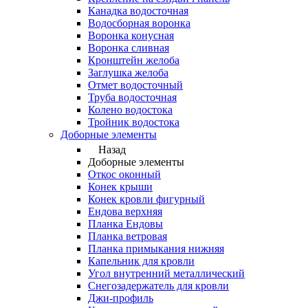
Канадка водосточная
Водосборная воронка
Воронка конусная
Воронка сливная
Кронштейн желоба
Заглушка желоба
Отмет водосточный
Труба водосточная
Колено водостока
Тройник водостока
Доборные элементы
Назад
Доборные элементы
Откос оконный
Конек крыши
Конек кровли фигурный
Ендова верхняя
Планка Ендовы
Планка ветровая
Планка примыкания нижняя
Капельник для кровли
Угол внутренний металлический
Снегозадержатель для кровли
Джи-профиль