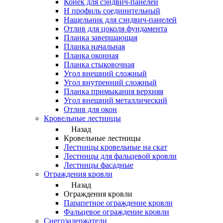
Конек для сэндвич-панелей
Н профиль соединительный
Нащельник для сэндвич-панелей
Отлив для цоколя фундамента
Планка завершающая
Планка начальная
Планка оконная
Планка стыковочная
Угол внешний сложный
Угол внутренний сложный
Планка примыкания верхняя
Угол внешний металлический
Отлив для окон
Кровельные лестницы
Назад
Кровельные лестницы
Лестницы кровельные на скат
Лестницы для фальцевой кровли
Лестницы фасадные
Ограждения кровли
Назад
Ограждения кровли
Парапетное ограждение кровли
Фальцевое ограждение кровли
Снегозадержатели