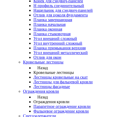
Конек для сэндвич-панелей
Н профиль соединительный
Нащельник для сэндвич-панелей
Отлив для цоколя фундамента
Планка завершающая
Планка начальная
Планка оконная
Планка стыковочная
Угол внешний сложный
Угол внутренний сложный
Планка примыкания верхняя
Угол внешний металлический
Отлив для окон
Кровельные лестницы
Назад
Кровельные лестницы
Лестницы кровельные на скат
Лестницы для фальцевой кровли
Лестницы фасадные
Ограждения кровли
Назад
Ограждения кровли
Парапетное ограждение кровли
Фальцевое ограждение кровли
Снегозадержатели