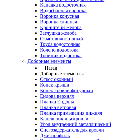
Канадка водосточная
Водосборная воронка
Воронка конусная
Воронка сливная
Кронштейн желоба
Заглушка желоба
Отмет водосточный
Труба водосточная
Колено водостока
Тройник водостока
Доборные элементы
Назад
Доборные элементы
Откос оконный
Конек крыши
Конек кровли фигурный
Ендова верхняя
Планка Ендовы
Планка ветровая
Планка примыкания нижняя
Капельник для кровли
Угол внутренний металлический
Снегозадержатель для кровли
Джи-профиль