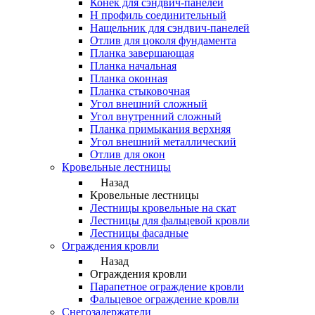
Конек для сэндвич-панелей
Н профиль соединительный
Нащельник для сэндвич-панелей
Отлив для цоколя фундамента
Планка завершающая
Планка начальная
Планка оконная
Планка стыковочная
Угол внешний сложный
Угол внутренний сложный
Планка примыкания верхняя
Угол внешний металлический
Отлив для окон
Кровельные лестницы
Назад
Кровельные лестницы
Лестницы кровельные на скат
Лестницы для фальцевой кровли
Лестницы фасадные
Ограждения кровли
Назад
Ограждения кровли
Парапетное ограждение кровли
Фальцевое ограждение кровли
Снегозадержатели