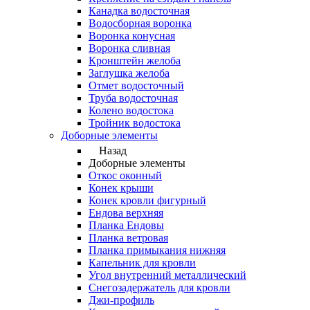
Канадка водосточная
Водосборная воронка
Воронка конусная
Воронка сливная
Кронштейн желоба
Заглушка желоба
Отмет водосточный
Труба водосточная
Колено водостока
Тройник водостока
Доборные элементы
Назад
Доборные элементы
Откос оконный
Конек крыши
Конек кровли фигурный
Ендова верхняя
Планка Ендовы
Планка ветровая
Планка примыкания нижняя
Капельник для кровли
Угол внутренний металлический
Снегозадержатель для кровли
Джи-профиль