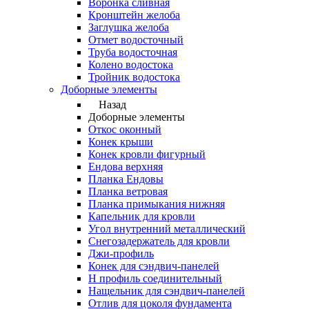
Воронка сливная
Кронштейн желоба
Заглушка желоба
Отмет водосточный
Труба водосточная
Колено водостока
Тройник водостока
Доборные элементы
Назад
Доборные элементы
Откос оконный
Конек крыши
Конек кровли фигурный
Ендова верхняя
Планка Ендовы
Планка ветровая
Планка примыкания нижняя
Капельник для кровли
Угол внутренний металлический
Снегозадержатель для кровли
Джи-профиль
Конек для сэндвич-панелей
Н профиль соединительный
Нащельник для сэндвич-панелей
Отлив для цоколя фундамента