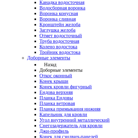
Канадка водосточная
Водосборная воронка
Воронка конусная
Воронка сливная
Кронштейн желоба
Заглушка желоба
Отмет водосточный
Труба водосточная
Колено водостока
Тройник водостока
Доборные элементы
Назад
Доборные элементы
Откос оконный
Конек крыши
Конек кровли фигурный
Ендова верхняя
Планка Ендовы
Планка ветровая
Планка примыкания нижняя
Капельник для кровли
Угол внутренний металлический
Снегозадержатель для кровли
Джи-профиль
Конек для сэндвич-панелей