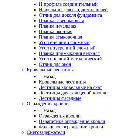
Н профиль соединительный
Нащельник для сэндвич-панелей
Отлив для цоколя фундамента
Планка завершающая
Планка начальная
Планка оконная
Планка стыковочная
Угол внешний сложный
Угол внутренний сложный
Планка примыкания верхняя
Угол внешний металлический
Отлив для окон
Кровельные лестницы
Назад
Кровельные лестницы
Лестницы кровельные на скат
Лестницы для фальцевой кровли
Лестницы фасадные
Ограждения кровли
Назад
Ограждения кровли
Парапетное ограждение кровли
Фальцевое ограждение кровли
Снегозадержатели